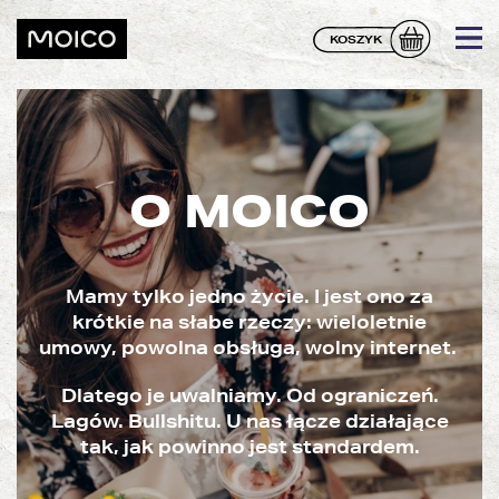
KOSZYK
O MOICO
Mamy tylko jedno życie. I jest ono za
krótkie na słabe rzeczy:
wieloletnie
umowy, powolna obsługa, wolny internet.
Dlatego je uwalniamy. Od ograniczeń.
Lagów. Bullshitu. U nas łącze działające
tak, jak powinno jest standardem.