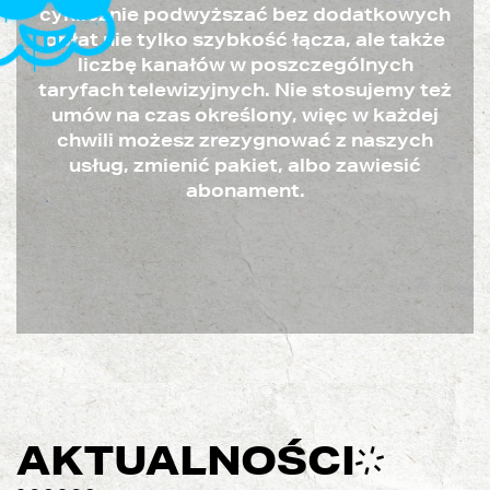
cyklicznie podwyższać bez dodatkowych
opłat nie tylko szybkość łącza, ale także
liczbę kanałów w poszczególnych
taryfach telewizyjnych. Nie stosujemy też
umów na czas określony, więc w każdej
chwili możesz zrezygnować z naszych
usług, zmienić pakiet, albo zawiesić
abonament.
AKTUALNOŚCI